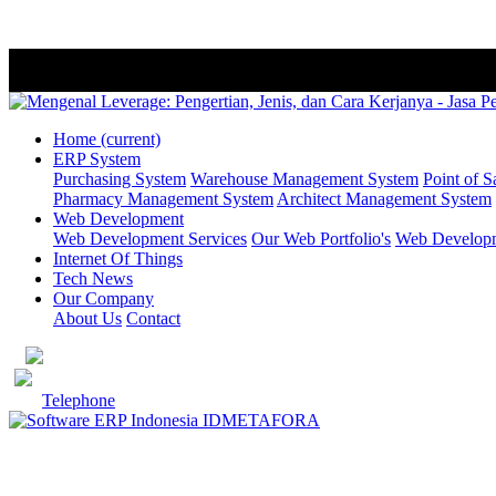
Home
(current)
ERP System
Purchasing System
Warehouse Management System
Point of S
Pharmacy Management System
Architect Management System
Web Development
Web Development Services
Our Web Portfolio's
Web Developme
Internet Of Things
Tech News
Our Company
About Us
Contact
Telephone