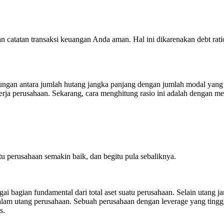
an catatan transaksi keuangan Anda aman. Hal ini dikarenakan debt r
ungan antara jumlah hutang jangka panjang dengan jumlah modal yan
l kerja perusahaan. Sekarang, cara menghitung rasio ini adalah denga
perusahaan semakin baik, dan begitu pula sebaliknya.
ai bagian fundamental dari total aset suatu perusahaan. Selain utang 
m utang perusahaan. Sebuah perusahaan dengan leverage yang tinggi rela
s.