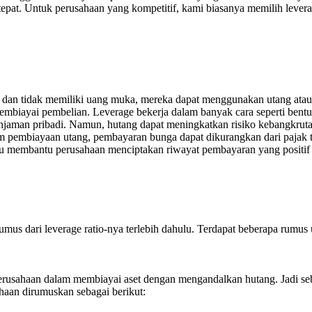
pat. Untuk perusahaan yang kompetitif, kami biasanya memilih leverage 
u dan tidak memiliki uang muka, mereka dapat menggunakan utang atau
biayai pembelian. Leverage bekerja dalam banyak cara seperti bentu
njaman pribadi. Namun, hutang dapat meningkatkan risiko kebangkruta
am pembiayaan utang, pembayaran bunga dapat dikurangkan dari pajak
tu membantu perusahaan menciptakan riwayat pembayaran yang positif da
us dari leverage ratio-nya terlebih dahulu. Terdapat beberapa rumus 
rusahaan dalam membiayai aset dengan mengandalkan hutang. Jadi s
ahaan dirumuskan sebagai berikut: