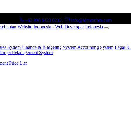
+62 896 6423 0232
|
info@idmetafora.com
ales System
Finance & Budgeting System
Accounting System
Legal & 
Project Management System
nt Price List