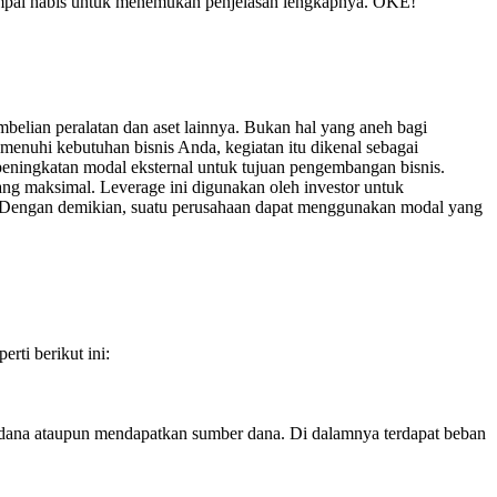
sampai habis untuk menemukan penjelasan lengkapnya. OKE!
belian peralatan dan aset lainnya. Bukan hal yang aneh bagi
nuhi kebutuhan bisnis Anda, kegiatan itu dikenal sebagai
h peningkatan modal eksternal untuk tujuan pengembangan bisnis.
g maksimal. Leverage ini digunakan oleh investor untuk
. Dengan demikian, suatu perusahaan dapat menggunakan modal yang
rti berikut ini:
n dana ataupun mendapatkan sumber dana. Di dalamnya terdapat beban