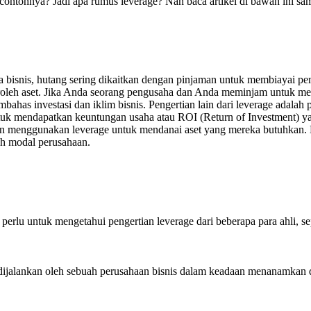
 contohnya? Jadi apa rumus leverage? Nah baca artikel di bawah ini 
 bisnis, hutang sering dikaitkan dengan pinjaman untuk membiayai pem
leh aset. Jika Anda seorang pengusaha dan Anda meminjam untuk meme
embahas investasi dan iklim bisnis. Pengertian lain dari leverage adala
 mendapatkan keuntungan usaha atau ROI (Return of Investment) yan
aan menggunakan leverage untuk mendanai aset yang mereka butuhkan
ah modal perusahaan.
rlu untuk mengetahui pengertian leverage dari beberapa para ahli, sepe
ng dijalankan oleh sebuah perusahaan bisnis dalam keadaan menanamka