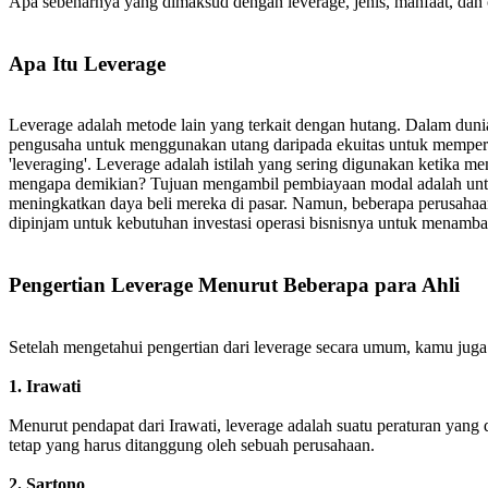
Apa sebenarnya yang dimaksud dengan leverage, jenis, manfaat, dan
Apa Itu Leverage
Leverage adalah metode lain yang terkait dengan hutang. Dalam dunia
pengusaha untuk menggunakan utang daripada ekuitas untuk mempero
'leveraging'. Leverage adalah istilah yang sering digunakan ketika m
mengapa demikian? Tujuan mengambil pembiayaan modal adalah untuk
meningkatkan daya beli mereka di pasar. Namun, beberapa perusah
dipinjam untuk kebutuhan investasi operasi bisnisnya untuk menamb
Pengertian Leverage Menurut Beberapa para Ahli
Setelah mengetahui pengertian dari leverage secara umum, kamu juga pe
1. Irawati
Menurut pendapat dari Irawati, leverage adalah suatu peraturan ya
tetap yang harus ditanggung oleh sebuah perusahaan.
2. Sartono