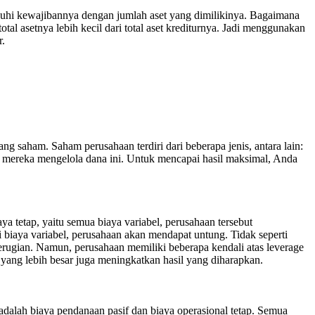
nuhi kewajibannya dengan jumlah aset yang dimilikinya. Bagaimana
al asetnya lebih kecil dari total aset krediturnya. Jadi menggunakan
r.
saham. Saham perusahaan terdiri dari beberapa jenis, antara lain:
na mereka mengelola dana ini. Untuk mencapai hasil maksimal, Anda
a tetap, yaitu semua biaya variabel, perusahaan tersebut
i biaya variabel, perusahaan akan mendapat untung. Tidak seperti
erugian. Namun, perusahaan memiliki beberapa kendali atas leverage
l yang lebih besar juga meningkatkan hasil yang diharapkan.
adalah biaya pendanaan pasif dan biaya operasional tetap. Semua