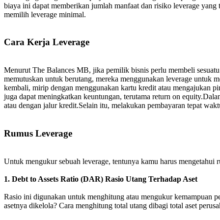
biaya ini dapat memberikan jumlah manfaat dan risiko leverage yang te
memilih leverage minimal.
Cara Kerja Leverage
Menurut The Balances MB, jika pemilik bisnis perlu membeli sesuat
memutuskan untuk berutang, mereka menggunakan leverage untuk mem
kembali, mirip dengan menggunakan kartu kredit atau mengajukan pi
juga dapat meningkatkan keuntungan, terutama return on equity.Dal
atau dengan jalur kredit.Selain itu, melakukan pembayaran tepat wak
Rumus Leverage
Untuk mengukur sebuah leverage, tentunya kamu harus mengetahui rum
1. Debt to Assets Ratio (DAR) Rasio Utang Terhadap Aset
Rasio ini digunakan untuk menghitung atau mengukur kemampuan pe
asetnya dikelola? Cara menghitung total utang dibagi total aset perus