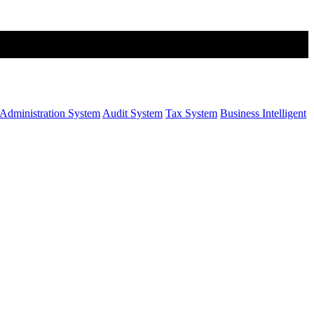
Administration System
Audit System
Tax System
Business Intelligent