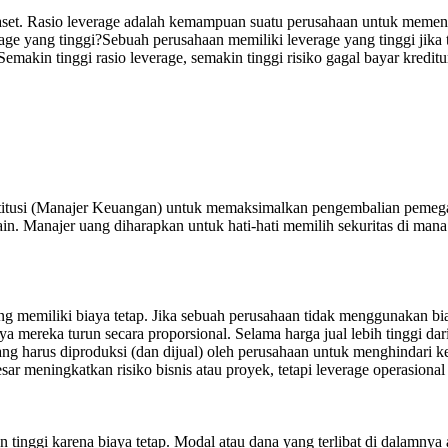
 aset. Rasio leverage adalah kemampuan suatu perusahaan untuk meme
 yang tinggi?Sebuah perusahaan memiliki leverage yang tinggi jika tot
makin tinggi rasio leverage, semakin tinggi risiko gagal bayar kreditu
itusi (Manajer Keuangan) untuk memaksimalkan pengembalian pemegang 
lain. Manajer uang diharapkan untuk hati-hati memilih sekuritas di ma
g memiliki biaya tetap. Jika sebuah perusahaan tidak menggunakan biay
 mereka turun secara proporsional. Selama harga jual lebih tinggi dar
ng harus diproduksi (dan dijual) oleh perusahaan untuk menghindari k
ar meningkatkan risiko bisnis atau proyek, tetapi leverage operasiona
inggi karena biaya tetap. Modal atau dana yang terlibat di dalamnya 