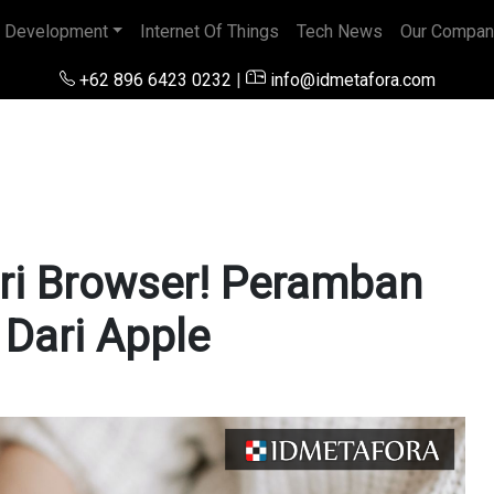
 Development
Internet Of Things
Tech News
Our Compan
+62 896 6423 0232
|
info@idmetafora.com
ri Browser! Peramban
 Dari Apple