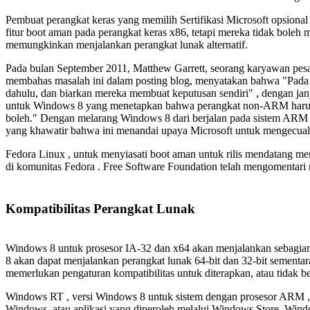
Pembuat perangkat keras yang memilih Sertifikasi Microsoft opsi
fitur boot aman pada perangkat keras x86, tetapi mereka tidak boleh
memungkinkan menjalankan perangkat lunak alternatif.
Pada bulan September 2011, Matthew Garrett, seorang karyawan pesai
membahas masalah ini dalam posting blog, menyatakan bahwa "Pada 
dahulu, dan biarkan mereka membuat keputusan sendiri" , dengan janj
untuk Windows 8 yang menetapkan bahwa perangkat non-ARM harus
boleh." Dengan melarang Windows 8 dari berjalan pada sistem AR
yang khawatir bahwa ini menandai upaya Microsoft untuk mengecuali
Fedora Linux , untuk menyiasati boot aman untuk rilis mendatang 
di komunitas Fedora . Free Software Foundation telah mengomenta
Kompatibilitas Perangkat Lunak
Windows 8 untuk prosesor IA-32 dan x64 akan menjalankan sebagian
8 akan dapat menjalankan perangkat lunak 64-bit dan 32-bit sementa
memerlukan pengaturan kompatibilitas untuk diterapkan, atau tidak b
Windows RT , versi Windows 8 untuk sistem dengan prosesor ARM , h
Windows, atau aplikasi yang diperoleh melalui Windows Store. Win