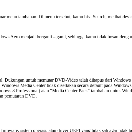
uar menu tambahan. Di menu tersebut, kamu bisa Search, melihat devic
dows Aero menjadi berganti – ganti, sehingga kamu tidak bosan denga
ional. Dukungan untuk memutar DVD-Video telah dihapus dari Windows 
ama, Windows Media Center tidak disertakan secara default pada Wind
indows 8 Professional) atau "Media Center Pack" tambahan untuk Windo
kan pemutaran DVD.
irmware, sistem operasi, atau driver UEFI yang tidak sah agar tidak be