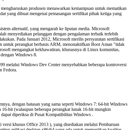
 akan mengharuskan produsen menawarkan kemampuan untuk mematikan
ndat yang dibuat mengenai pemasangan sertifikat pihak ketiga yang
tem alternatif, yang mengarah ke liputan media. Microsoft
alah menyediakan pelanggan dengan pengalaman terbaik terlebih
ukan. Pada Januari 2012, Microsoft merilis persyaratan sertifikasi
 untuk perangkat berbasis ARM, menonaktifkan Boot Aman "tidak
soft mengangkat kekhawatiran, khususnya di Linux komunitas,
el dengan Windows 8.
S$99 melalui Windows Dev Center menyebabkan beberapa kontroversi
n Fedora.
umnya, dengan batasan yang sama seperti Windows 7: 64-bit Windows
n 16-bit (walaupun beberapa perangkat lunak 16-bit mungkin
 dapat diperiksa di Pusat Kompatibilitas Windows .
 versi khusus Office 2013 ), yang disediakan melalui Pembaruan
ing aplikasi desktop x86/64 yang ada untuk memastikan kualitas