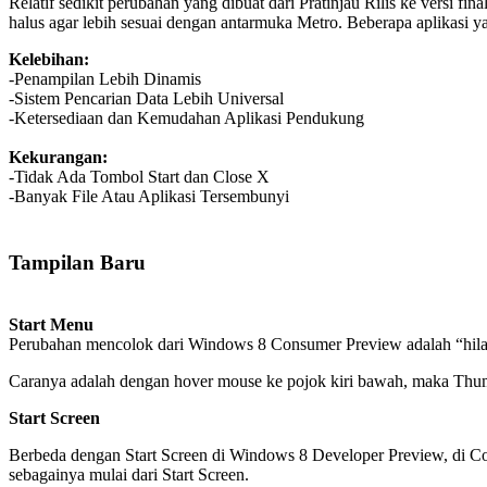
Relatif sedikit perubahan yang dibuat dari Pratinjau Rilis ke versi 
halus agar lebih sesuai dengan antarmuka Metro. Beberapa aplikasi y
Kelebihan:
-Penampilan Lebih Dinamis
-Sistem Pencarian Data Lebih Universal
-Ketersediaan dan Kemudahan Aplikasi Pendukung
Kekurangan:
-Tidak Ada Tombol Start dan Close X
-Banyak File Atau Aplikasi Tersembunyi
Tampilan Baru
Start Menu
Perubahan mencolok dari Windows 8 Consumer Preview adalah “hilan
Caranya adalah dengan hover mouse ke pojok kiri bawah, maka Thumb
Start Screen
Berbeda dengan Start Screen di Windows 8 Developer Preview, di Con
sebagainya mulai dari Start Screen.