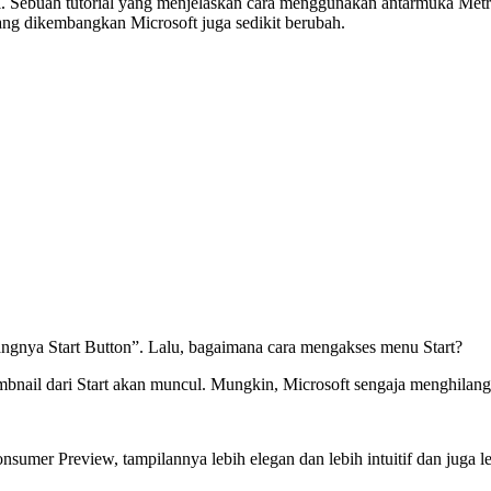
final. Sebuah tutorial yang menjelaskan cara menggunakan antarmuka Met
ang dikembangkan Microsoft juga sedikit berubah.
gnya Start Button”. Lalu, bagaimana cara mengakses menu Start?
nail dari Start akan muncul. Mungkin, Microsoft sengaja menghilang
sumer Preview, tampilannya lebih elegan dan lebih intuitif dan juga l