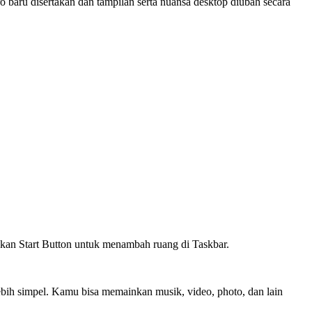
ro baru disertakan dan tampilan serta nuansa desktop diubah secara
kan Start Button untuk menambah ruang di Taskbar.
ebih simpel. Kamu bisa memainkan musik, video, photo, dan lain