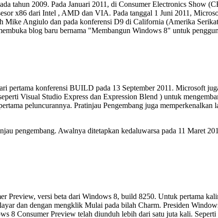
ada tahun 2009. Pada Januari 2011, di Consumer Electronics Show 
or x86 dari Intel , AMD dan VIA. Pada tanggal 1 Juni 2011, Micros
oleh Mike Angiulo dan pada konferensi D9 di California (Amerika Serik
ft membuka blog baru bernama "Membangun Windows 8" untuk penggu
hari pertama konferensi BUILD pada 13 September 2011. Microsoft ju
eperti Visual Studio Express dan Expression Blend ) untuk mengemba
pertama peluncurannya. Pratinjau Pengembang juga memperkenalkan la
njau pengembang. Awalnya ditetapkan kedaluwarsa pada 11 Maret 2012,
 Preview, versi beta dari Windows 8, build 8250. Untuk pertama kaliny
h layar dan dengan mengklik Mulai pada bilah Charm. Presiden Window
dows 8 Consumer Preview telah diunduh lebih dari satu juta kali. Sepe