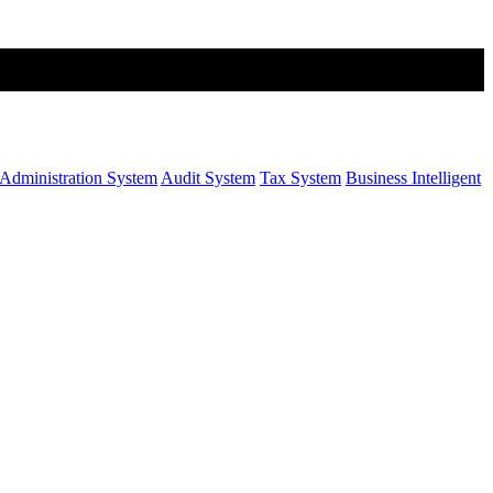
Administration System
Audit System
Tax System
Business Intelligent