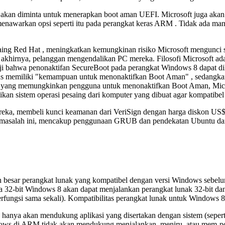
onal akan diminta untuk menerapkan boot aman UEFI. Microsoft juga
 menawarkan opsi seperti itu pada perangkat keras ARM . Tidak ada ma
ng Red Hat , meningkatkan kemungkinan risiko Microsoft mengunci sis
akhirnya, pelanggan mengendalikan PC mereka. Filosofi Microsoft ad
i bahwa penonaktifan SecureBoot pada perangkat Windows 8 dapat dilak
 memiliki "kemampuan untuk menonaktifkan Boot Aman" , sedangkan
M yang memungkinkan pengguna untuk menonaktifkan Boot Aman, Micro
kan sistem operasi pesaing dari komputer yang dibuat agar kompatib
mereka, membeli kunci keamanan dari VeriSign dengan harga diskon U
ri masalah ini, mencakup penggunaan GRUB dan pendekatan Ubuntu da
 besar perangkat lunak yang kompatibel dengan versi Windows sebel
ra 32-bit Windows 8 akan dapat menjalankan perangkat lunak 32-bit da
erfungsi sama sekali). Kompatibilitas perangkat lunak untuk Windows 8
anya akan mendukung aplikasi yang disertakan dengan sistem (seperti
dows di ARM tidak akan mendukung menjalankan, meniru, atau mem-port