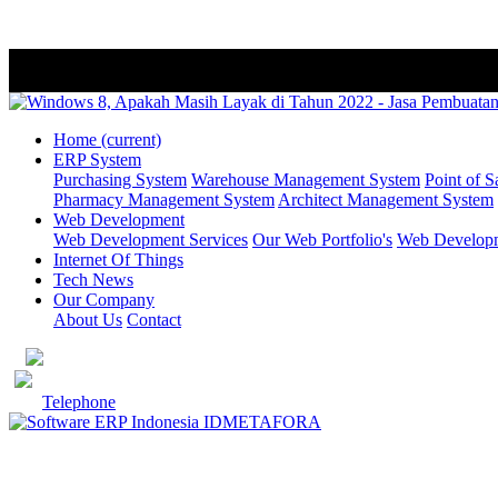
Home
(current)
ERP System
Purchasing System
Warehouse Management System
Point of S
Pharmacy Management System
Architect Management System
Web Development
Web Development Services
Our Web Portfolio's
Web Developme
Internet Of Things
Tech News
Our Company
About Us
Contact
Telephone