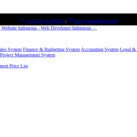
+62 896 6423 0232
|
info@idmetafora.com
ales System
Finance & Budgeting System
Accounting System
Legal & 
Project Management System
nt Price List