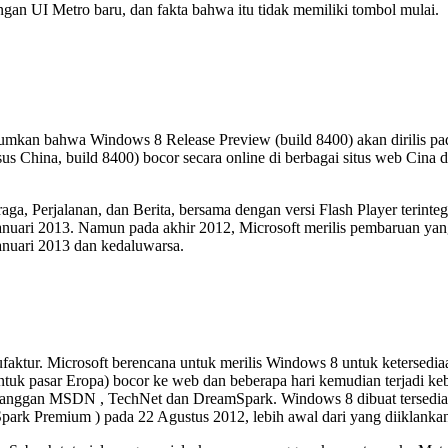
gan UI Metro baru, dan fakta bahwa itu tidak memiliki tombol mulai.
kan bahwa Windows 8 Release Preview (build 8400) akan dirilis pada
sus China, build 8400) bocor secara online di berbagai situs web Cina
ga, Perjalanan, dan Berita, bersama dengan versi Flash Player terinteg
 Januari 2013. Namun pada akhir 2012, Microsoft merilis pembaruan ya
Januari 2013 dan kedaluwarsa.
ufaktur. Microsoft berencana untuk merilis Windows 8 untuk ketersedi
untuk pasar Eropa) bocor ke web dan beberapa hari kemudian terjadi k
pelanggan MSDN , TechNet dan DreamSpark. Windows 8 dibuat tersedia
ark Premium ) pada 22 Agustus 2012, lebih awal dari yang diiklanka