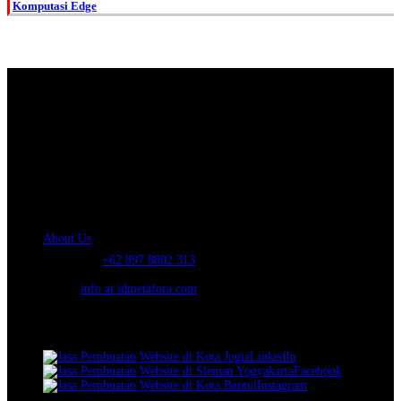
Komputasi Edge
About Us.
IDMETAFORA
is ERP Software Company, our main business is Custom
ERP Development.
PT Metafora Indonesia Teknologi (IDMETAFORA™) © 2014-2026
Our Company
About Us
Telephone:
+62 897 8802 313
Email:
info at idmetafora.com
Our Social Media.
LinkedIn
Facebook
Instagram