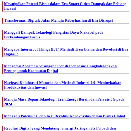
Mewujudkan Potensi Bisnis dalam Era Smart Cities: Dampak dan Peluang
Inovasi
Transformasi Digital: Jalan Menuju Keberhasilan di Era Disrupsi
Menggali Dampak Teknologi Pengisian Daya Nirkabel pada
Perkembangan Bisnis
Mengapa Internet of Things (IoT) Menjadi Tren Utama dan Revolusi di Era
Digital ?
Mengatasi Ancaman Serangan Siber di Indonesia: Langkah-langkah
Penting untuk Keamanan Digital
Navigasi Kolaborasi Manusia dan Mesin di Industri 4.0: Meningkatkan
Produktivitas dan Inovasi
Menuju Masa Depan Teknologi: Tren Energi Bersih dan Private 5G pada
2024
Menggali Potensi 5G dan IoT: Revolusi Konektivitas dalam Bisnis Global
Revolusi Digital yang Mendatang: Sinergi Jaringan 5G Pribadi dan