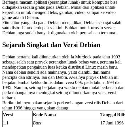
Berbagai macam aplikasi (perangkat lunak) untuk komputer bisa
didapatkan secara gratis pada Debian. Mulai dari aplikasi untuk
keperluan untuk mengedit teks, gambar, video, sampai ke video
game ada di Debian.
Fitur-fitur yang ada pada Debian menjadikan Debian sebagai salah
satu distro Linux terdepan saat ini. Bahkan untuk urusan server,
Debian juga sudah banyak digunakan oleh perusahaan ternama.
Sejarah Singkat dan Versi Debian
Debian pertama kali diluncurkan oleh Ia Murdock pada tahu 1993
sebagai salah satu proyek perangkat lunak bebas yang pertama kali
mendapatkan pengakuan luas ketika distribusi Linux masih baru.
Nama debian sendiri ada maknanya, yaitu diambil dari nama
pencipta dan istrinya, Ian dan Debra. Awalnya proyek Debian ini
berjalan lambat ketika dirilis dalam versi 0.9x pada tahun 1994 dan
1995. Namun, seiring berjalannya waktu debian mulai berbenah dan
perkembangannya meningkat seiring diluncurkannya versi versi
terbaru.
Berikut ini merupakan sejarah perkembangan versi rilis Debian dari
tahun 1996 hingga yang akan datang:
Versi
Kode Nama
Tanggal Rilis
1.1
Buzz
17 Juni 1996