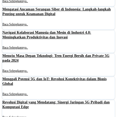
Baca Selengkapnya..
Mengatasi Ancaman Serangan Siber di Indonesia: Langkah-langkah
Penting untuk Keamanan Digital
Baca Selengkapnya..
Navigasi Kolaborasi Manusia dan Mesin di Industri 4.0:
Meningkatkan Produktivitas dan Inovasi
Baca Selengkapnya..
Menuju Masa Depan Teknologi: Tren Energi Bersih dan Private 5G
pada 2024
Baca Selengkapnya..
Menggali Potensi 5G dan IoT: Revolusi Konektivitas dalam Bisnis
Global
Baca Selengkapnya..
Revolusi Digital yang Mendatang: Sinergi Jaringan 5G Pribadi dan
Komputasi Edge