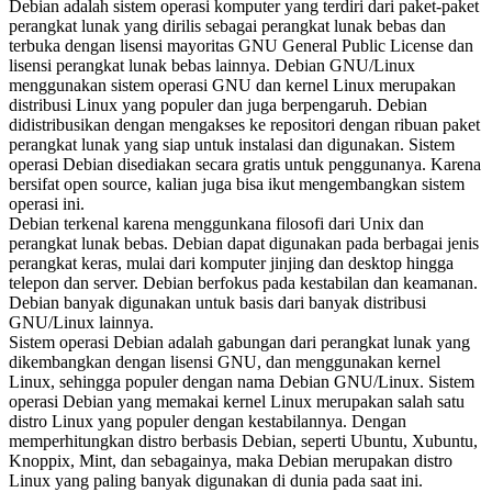
Debian adalah sistem operasi komputer yang terdiri dari paket-paket
perangkat lunak yang dirilis sebagai perangkat lunak bebas dan
terbuka dengan lisensi mayoritas GNU General Public License dan
lisensi perangkat lunak bebas lainnya. Debian GNU/Linux
menggunakan sistem operasi GNU dan kernel Linux merupakan
distribusi Linux yang populer dan juga berpengaruh. Debian
didistribusikan dengan mengakses ke repositori dengan ribuan paket
perangkat lunak yang siap untuk instalasi dan digunakan. Sistem
operasi Debian disediakan secara gratis untuk penggunanya. Karena
bersifat open source, kalian juga bisa ikut mengembangkan sistem
operasi ini.
Debian terkenal karena menggunkana filosofi dari Unix dan
perangkat lunak bebas. Debian dapat digunakan pada berbagai jenis
perangkat keras, mulai dari komputer jinjing dan desktop hingga
telepon dan server. Debian berfokus pada kestabilan dan keamanan.
Debian banyak digunakan untuk basis dari banyak distribusi
GNU/Linux lainnya.
Sistem operasi Debian adalah gabungan dari perangkat lunak yang
dikembangkan dengan lisensi GNU, dan menggunakan kernel
Linux, sehingga populer dengan nama Debian GNU/Linux. Sistem
operasi Debian yang memakai kernel Linux merupakan salah satu
distro Linux yang populer dengan kestabilannya. Dengan
memperhitungkan distro berbasis Debian, seperti Ubuntu, Xubuntu,
Knoppix, Mint, dan sebagainya, maka Debian merupakan distro
Linux yang paling banyak digunakan di dunia pada saat ini.