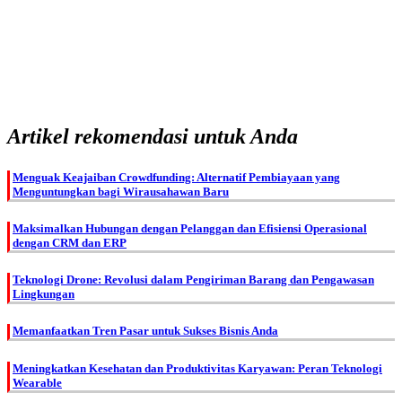
Artikel rekomendasi untuk Anda
Menguak Keajaiban Crowdfunding: Alternatif Pembiayaan yang
Menguntungkan bagi Wirausahawan Baru
Maksimalkan Hubungan dengan Pelanggan dan Efisiensi Operasional
dengan CRM dan ERP
Teknologi Drone: Revolusi dalam Pengiriman Barang dan Pengawasan
Lingkungan
Memanfaatkan Tren Pasar untuk Sukses Bisnis Anda
Meningkatkan Kesehatan dan Produktivitas Karyawan: Peran Teknologi
Wearable