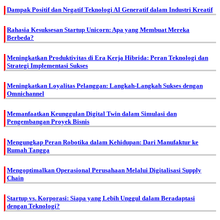
Dampak Positif dan Negatif Teknologi AI Generatif dalam Industri Kreatif
Rahasia Kesuksesan Startup Unicorn: Apa yang Membuat Mereka
Berbeda?
Meningkatkan Produktivitas di Era Kerja Hibrida: Peran Teknologi dan
Strategi Implementasi Sukses
Meningkatkan Loyalitas Pelanggan: Langkah-Langkah Sukses dengan
Omnichannel
Memanfaatkan Keunggulan Digital Twin dalam Simulasi dan
Pengembangan Proyek Bisnis
Mengungkap Peran Robotika dalam Kehidupan: Dari Manufaktur ke
Rumah Tangga
Mengoptimalkan Operasional Perusahaan Melalui Digitalisasi Supply
Chain
Startup vs. Korporasi: Siapa yang Lebih Unggul dalam Beradaptasi
dengan Teknologi?