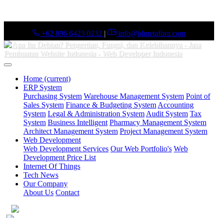
+62 896 6423 0232
|
info@idmetafora.com
Home
(current)
ERP System
Purchasing System
Warehouse Management System
Point of
Sales System
Finance & Budgeting System
Accounting
System
Legal & Administration System
Audit System
Tax
System
Business Intelligent
Pharmacy Management System
Architect Management System
Project Management System
Web Development
Web Development Services
Our Web Portfolio's
Web
Development Price List
Internet Of Things
Tech News
Our Company
About Us
Contact