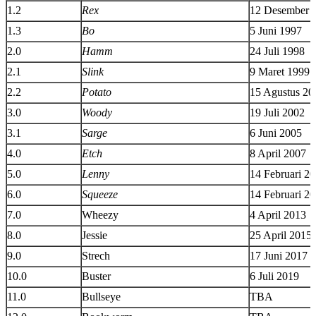
1.2
Rex
12 Desember 
1.3
Bo
5 Juni 1997
2.0
Hamm
24 Juli 1998
2.1
Slink
9 Maret 1999
2.2
Potato
15 Agustus 20
3.0
Woody
19 Juli 2002
3.1
Sarge
6 Juni 2005
4.0
Etch
8 April 2007
5.0
Lenny
14 Februari 2
6.0
Squeeze
14 Februari 2
7.0
Wheezy
4 April 2013
8.0
Jessie
25 April 2015
9.0
Strech
17 Juni 2017
10.0
Buster
6 Juli 2019
11.0
Bullseye
TBA