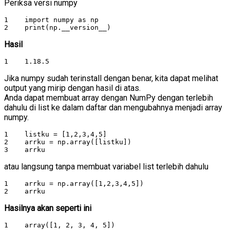
Periksa versi numpy
1    import numpy as np

2    print(np.__version__)
Hasil
1    1.18.5
Jika numpy sudah terinstall dengan benar, kita dapat melihat
output yang mirip dengan hasil di atas.
Anda dapat membuat array dengan NumPy dengan terlebih
dahulu di list ke dalam daftar dan mengubahnya menjadi array
numpy.
1    listku = [1,2,3,4,5]

2    arrku = np.array([listku])

3    arrku
atau langsung tanpa membuat variabel list terlebih dahulu
1    arrku = np.array([1,2,3,4,5])

2    arrku
Hasilnya akan seperti ini
1    array([1, 2, 3, 4, 5])