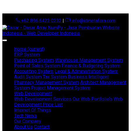
+62 896 6423 0232
|
info@idmetafora.com
Home
(current)
ERP System
Purchasing System
Warehouse Management System
Point of Sales System
Finance & Budgeting System
Accounting System
Legal & Administration System
Audit System
Tax System
Business Intelligent
Pharmacy Management System
Architect Management
System
Project Management System
Web Development
Web Development Services
Our Web Portfolio's
Web
Development Price List
Internet Of Things
Tech News
Our Company
About Us
Contact