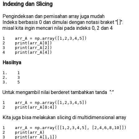
Indexing dan Slicing
Pengindeksan dan pemisahan array juga mudah
Indeks berbasis 0 dan dimulai dengan notasi braket "[ ]".
misal kita ingin mencari nilai pada indeks 0, 2 dan 4
1    arr_A = np.array([1,2,3,4,5])

2    print(arr_A[0])

3    print(arr_A[2])

4    print(arr_A[4])
Hasilnya
1.    1

2.    3

3.    5
Untuk mengambil nilai berderet tambahkan tanda “:”
1    arr_A = np.array([1,2,3,4,5])

2    print(arr_A[0:4])
Kita juga bisa melakukan slicing di multidimensional array
1    arr_A = np.array([[1,2,3,4,5], [2,4,6,8,10]])

2    print(arr_A)

3    print(arr_A[1,1])