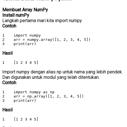
Membuat Array NumPy
Install numPy
Langkah pertama mari kita import numpy
Contoh
1    import numpy

2    arr = numpy.array([1, 2, 3, 4, 5])

3    print(arr)
Hasil
1    [1 2 3 4 5]
Import numpy dengan alias np untuk nama yang lebih pendek.
Dan digunakan untuk modul yang telah ditentukan.
Contoh
1    import numpy as np

2    arr = np.array([1, 2, 3, 4, 5])

3    print(arr)
Hasil
1    [1 2 3 4 5]