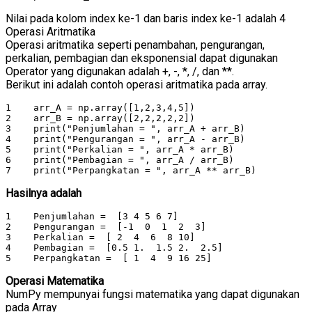
Nilai pada kolom index ke-1 dan baris index ke-1 adalah 4
Operasi Aritmatika
Operasi aritmatika seperti penambahan, pengurangan,
perkalian, pembagian dan eksponensial dapat digunakan
Operator yang digunakan adalah +, -, *, /, dan **.
Berikut ini adalah contoh operasi aritmatika pada array.
1    arr_A = np.array([1,2,3,4,5])

2    arr_B = np.array([2,2,2,2,2])

3    print("Penjumlahan = ", arr_A + arr_B)

4    print("Pengurangan = ", arr_A - arr_B)

5    print("Perkalian = ", arr_A * arr_B)

6    print("Pembagian = ", arr_A / arr_B)

7    print("Perpangkatan = ", arr_A ** arr_B)
Hasilnya adalah
1    Penjumlahan =  [3 4 5 6 7]

2    Pengurangan =  [-1  0  1  2  3]

3    Perkalian =  [ 2  4  6  8 10]

4    Pembagian =  [0.5 1.  1.5 2.  2.5]

5    Perpangkatan =  [ 1  4  9 16 25]
Operasi Matematika
NumPy mempunyai fungsi matematika yang dapat digunakan
pada Array