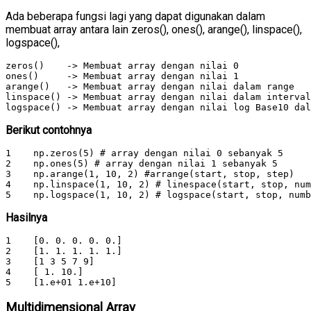
Ada beberapa fungsi lagi yang dapat digunakan dalam
membuat array antara lain zeros(), ones(), arange(), linspace(),
logspace(),
zeros()    -> Membuat array dengan nilai 0

ones()     -> Membuat array dengan nilai 1

arange()   -> Membuat array dengan nilai dalam range 

linspace() -> Membuat array dengan nilai dalam interval

logspace() -> Membuat array dengan nilai log Base10 dal
Berikut contohnya
1    np.zeros(5) # array dengan nilai 0 sebanyak 5 

2    np.ones(5) # array dengan nilai 1 sebanyak 5 

3    np.arange(1, 10, 2) #arrange(start, stop, step)

4    np.linspace(1, 10, 2) # linespace(start, stop, num
5    np.logspace(1, 10, 2) # logspace(start, stop, numb
Hasilnya
1    [0. 0. 0. 0. 0.]

2    [1. 1. 1. 1. 1.]

3    [1 3 5 7 9]

4    [ 1. 10.]

5    [1.e+01 1.e+10]
Multidimensional Array