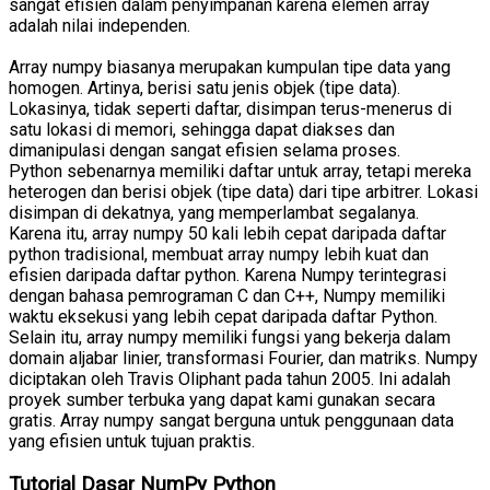
sangat efisien dalam penyimpanan karena elemen array
adalah nilai independen.
Array numpy biasanya merupakan kumpulan tipe data yang
homogen. Artinya, berisi satu jenis objek (tipe data).
Lokasinya, tidak seperti daftar, disimpan terus-menerus di
satu lokasi di memori, sehingga dapat diakses dan
dimanipulasi dengan sangat efisien selama proses.
Python sebenarnya memiliki daftar untuk array, tetapi mereka
heterogen dan berisi objek (tipe data) dari tipe arbitrer. Lokasi
disimpan di dekatnya, yang memperlambat segalanya.
Karena itu, array numpy 50 kali lebih cepat daripada daftar
python tradisional, membuat array numpy lebih kuat dan
efisien daripada daftar python. Karena Numpy terintegrasi
dengan bahasa pemrograman C dan C++, Numpy memiliki
waktu eksekusi yang lebih cepat daripada daftar Python.
Selain itu, array numpy memiliki fungsi yang bekerja dalam
domain aljabar linier, transformasi Fourier, dan matriks. Numpy
diciptakan oleh Travis Oliphant pada tahun 2005. Ini adalah
proyek sumber terbuka yang dapat kami gunakan secara
gratis. Array numpy sangat berguna untuk penggunaan data
yang efisien untuk tujuan praktis.
Tutorial Dasar NumPy Python