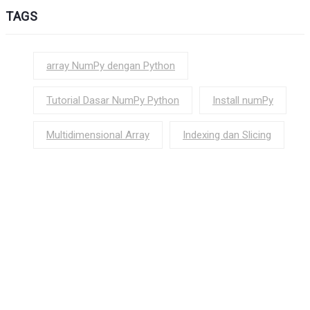
TAGS
array NumPy dengan Python
Tutorial Dasar NumPy Python
Install numPy
Multidimensional Array
Indexing dan Slicing