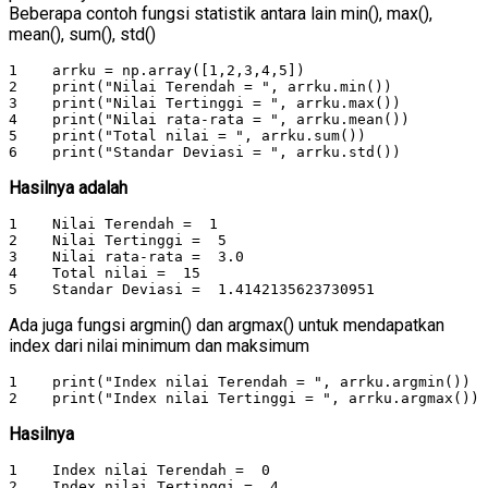
Beberapa contoh fungsi statistik antara lain min(), max(),
mean(), sum(), std()
1    arrku = np.array([1,2,3,4,5])

2    print("Nilai Terendah = ", arrku.min())

3    print("Nilai Tertinggi = ", arrku.max())

4    print("Nilai rata-rata = ", arrku.mean())

5    print("Total nilai = ", arrku.sum())

6    print("Standar Deviasi = ", arrku.std())
Hasilnya adalah
1    Nilai Terendah =  1

2    Nilai Tertinggi =  5

3    Nilai rata-rata =  3.0

4    Total nilai =  15

5    Standar Deviasi =  1.4142135623730951
Ada juga fungsi argmin() dan argmax() untuk mendapatkan
index dari nilai minimum dan maksimum
1    print("Index nilai Terendah = ", arrku.argmin())

2    print("Index nilai Tertinggi = ", arrku.argmax())
Hasilnya
1    Index nilai Terendah =  0

2    Index nilai Tertinggi =  4