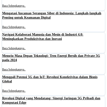
Baca Selengkapnya..
Mengatasi Ancaman Serangan Siber di Indonesia: Langkah-langkah
Penting untuk Keamanan Digital
Baca Selengkapnya..
Navigasi Kolaborasi Manusia dan Mesin di Industri 4.0:
Meningkatkan Produktivitas dan Inovasi
Baca Selengkapnya..
Menuju Masa Depan Teknologi: Tren Energi Bersih dan Private 5G
pada 2024
Baca Selengkapnya..
Menggali Potensi 5G dan IoT: Revolusi Konektivitas dalam Bisnis
Global
Baca Selengkapnya..
Revolusi Digital yang Mendatang: Sinergi Jaringan 5G Pribadi dan
Komputasi Edge