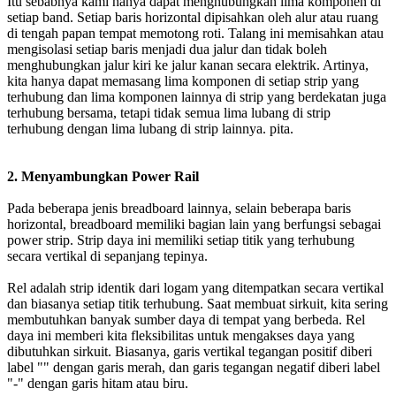
Itu sebabnya kami hanya dapat menghubungkan lima komponen di
setiap band. Setiap baris horizontal dipisahkan oleh alur atau ruang
di tengah papan tempat memotong roti. Talang ini memisahkan atau
mengisolasi setiap baris menjadi dua jalur dan tidak boleh
menghubungkan jalur kiri ke jalur kanan secara elektrik. Artinya,
kita hanya dapat memasang lima komponen di setiap strip yang
terhubung dan lima komponen lainnya di strip yang berdekatan juga
terhubung bersama, tetapi tidak semua lima lubang di strip
terhubung dengan lima lubang di strip lainnya. pita.
2. Menyambungkan Power Rail
Pada beberapa jenis breadboard lainnya, selain beberapa baris
horizontal, breadboard memiliki bagian lain yang berfungsi sebagai
power strip. Strip daya ini memiliki setiap titik yang terhubung
secara vertikal di sepanjang tepinya.
Rel adalah strip identik dari logam yang ditempatkan secara vertikal
dan biasanya setiap titik terhubung. Saat membuat sirkuit, kita sering
membutuhkan banyak sumber daya di tempat yang berbeda. Rel
daya ini memberi kita fleksibilitas untuk mengakses daya yang
dibutuhkan sirkuit. Biasanya, garis vertikal tegangan positif diberi
label "" dengan garis merah, dan garis tegangan negatif diberi label
"-" dengan garis hitam atau biru.