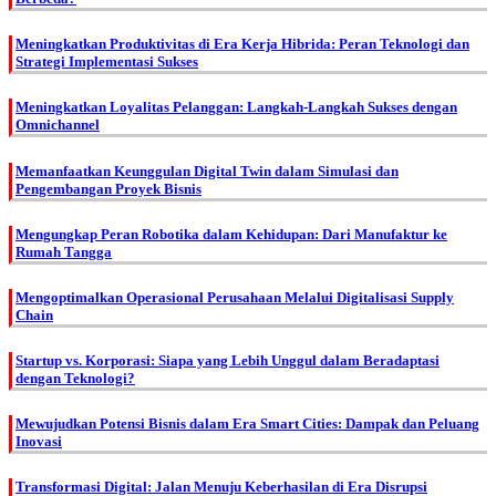
Meningkatkan Produktivitas di Era Kerja Hibrida: Peran Teknologi dan
Strategi Implementasi Sukses
Meningkatkan Loyalitas Pelanggan: Langkah-Langkah Sukses dengan
Omnichannel
Memanfaatkan Keunggulan Digital Twin dalam Simulasi dan
Pengembangan Proyek Bisnis
Mengungkap Peran Robotika dalam Kehidupan: Dari Manufaktur ke
Rumah Tangga
Mengoptimalkan Operasional Perusahaan Melalui Digitalisasi Supply
Chain
Startup vs. Korporasi: Siapa yang Lebih Unggul dalam Beradaptasi
dengan Teknologi?
Mewujudkan Potensi Bisnis dalam Era Smart Cities: Dampak dan Peluang
Inovasi
Transformasi Digital: Jalan Menuju Keberhasilan di Era Disrupsi