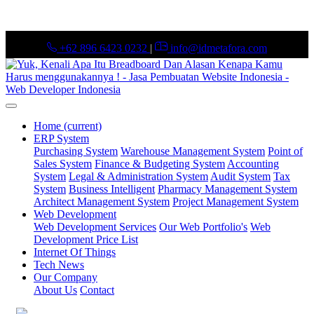
+62 896 6423 0232
|
info@idmetafora.com
Home
(current)
ERP System
Purchasing System
Warehouse Management System
Point of
Sales System
Finance & Budgeting System
Accounting
System
Legal & Administration System
Audit System
Tax
System
Business Intelligent
Pharmacy Management System
Architect Management System
Project Management System
Web Development
Web Development Services
Our Web Portfolio's
Web
Development Price List
Internet Of Things
Tech News
Our Company
About Us
Contact