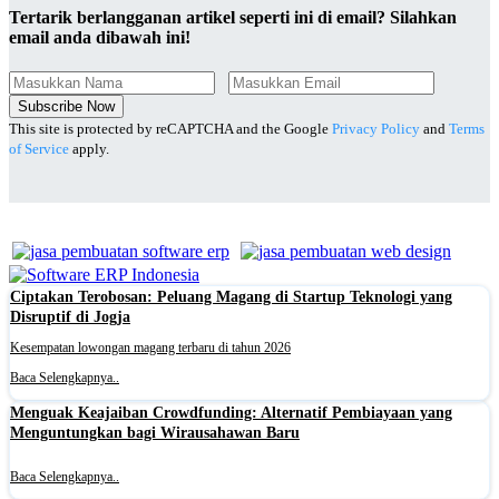
Tertarik berlangganan artikel seperti ini di email? Silahkan
email anda dibawah ini!
Subscribe Now
This site is protected by reCAPTCHA and the Google
Privacy Policy
and
Terms
of Service
apply.
Ciptakan Terobosan: Peluang Magang di Startup Teknologi yang
Disruptif di Jogja
Kesempatan lowongan magang terbaru di tahun 2026
Baca Selengkapnya..
Menguak Keajaiban Crowdfunding: Alternatif Pembiayaan yang
Menguntungkan bagi Wirausahawan Baru
Baca Selengkapnya..