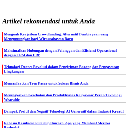
Artikel rekomendasi untuk Anda
Menguak Keajaiban Crowdfunding: Alternatif Pembiayaan yang
Menguntungkan bagi Wirausahawan Baru
Maksimalkan Hubungan dengan Pelanggan dan Efisiensi Operasional
dengan CRM dan ERP
Teknologi Drone: Revolusi dalam Pengiriman Barang dan Pengawasan
Lingkungan
Memanfaatkan Tren Pasar untuk Sukses Bisnis Anda
Meningkatkan Kesehatan dan Produktivitas Karyawan: Peran Teknologi
Wearable
Dampak Positif dan Negatif Teknologi AI Generatif dalam Industri Kreatif
Rahasia Kesuksesan Startup Unicorn: Apa yang Membuat Mereka
Berbeda?