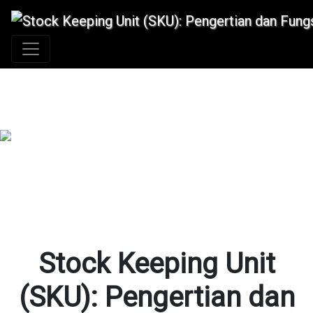
+62 896 6423 0232
|
info@idmetafora.com
Stock Keeping Unit
(SKU): Pengertian dan