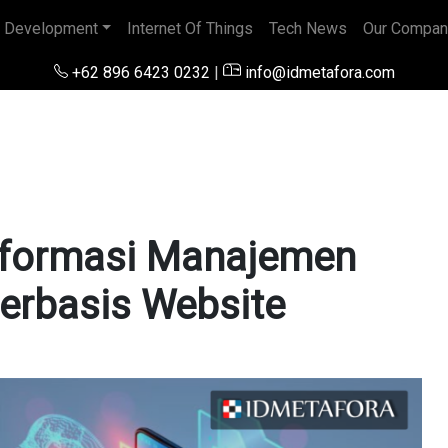
 Development
Internet Of Things
Tech News
Our Compan
+62 896 6423 0232
|
info@idmetafora.com
nformasi Manajemen
erbasis Website