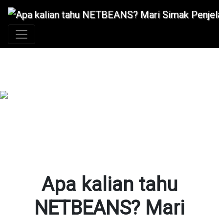
+62 896 6423 0232
|
info@idmetafora.com
Apa kalian tahu
NETBEANS? Mari