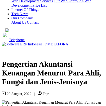
Web Development Services
Our Web Portfolio's
Web
Development Price List
Internet Of Things
Tech News
Our Company
About Us
Contact
Telephone
Pengertian Akuntansi
Keuangan Menurut Para Ahli,
Fungsi dan Jenis-Jenisnya
29 August, 2022
|
Fajri