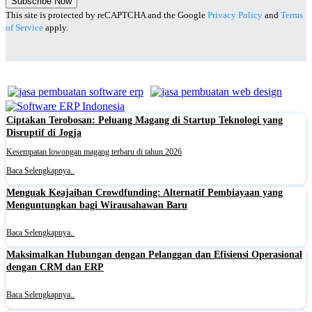
Subscribe Now
This site is protected by reCAPTCHA and the Google
Privacy Policy
and
Terms
of Service
apply.
Ciptakan Terobosan: Peluang Magang di Startup Teknologi yang
Disruptif di Jogja
Kesempatan lowongan magang terbaru di tahun 2026
Baca Selengkapnya..
Menguak Keajaiban Crowdfunding: Alternatif Pembiayaan yang
Menguntungkan bagi Wirausahawan Baru
Baca Selengkapnya..
Maksimalkan Hubungan dengan Pelanggan dan Efisiensi Operasional
dengan CRM dan ERP
Baca Selengkapnya..