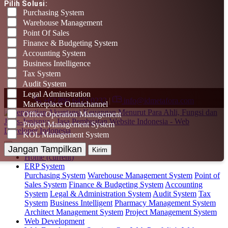
Pilih Solusi:
Purchasing System
Warehouse Management
Point Of Sales
Finance & Budgeting System
Accounting System
Business Intelligence
Tax System
Audit System
Legal Administration
+62 896 6423 0232
|
info@idmetafora.com
Marketplace Omnichannel
Office Operation Management
Project Management System
KOL Management System
Jangan Tampilkan
Kirim
Home
(current)
ERP System
Purchasing System
Warehouse Management System
Point of
Sales System
Finance & Budgeting System
Accounting
System
Legal & Administration System
Audit System
Tax
System
Business Intelligent
Pharmacy Management System
Architect Management System
Project Management System
Web Development