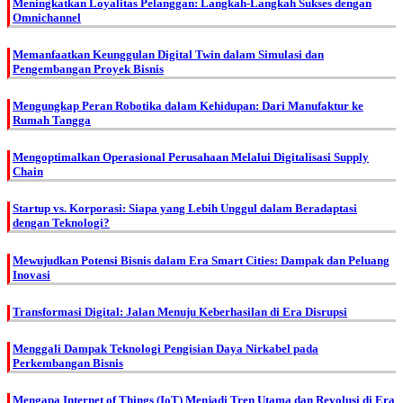
Meningkatkan Loyalitas Pelanggan: Langkah-Langkah Sukses dengan
Omnichannel
Memanfaatkan Keunggulan Digital Twin dalam Simulasi dan
Pengembangan Proyek Bisnis
Mengungkap Peran Robotika dalam Kehidupan: Dari Manufaktur ke
Rumah Tangga
Mengoptimalkan Operasional Perusahaan Melalui Digitalisasi Supply
Chain
Startup vs. Korporasi: Siapa yang Lebih Unggul dalam Beradaptasi
dengan Teknologi?
Mewujudkan Potensi Bisnis dalam Era Smart Cities: Dampak dan Peluang
Inovasi
Transformasi Digital: Jalan Menuju Keberhasilan di Era Disrupsi
Menggali Dampak Teknologi Pengisian Daya Nirkabel pada
Perkembangan Bisnis
Mengapa Internet of Things (IoT) Menjadi Tren Utama dan Revolusi di Era