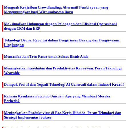
Menguak Keajaiban Crowdfunding: Alternatif Pembiayaan yang
Menguntungkan bagi Wirausahawan Baru
Maksimalkan Hubungan dengan Pelanggan dan Efisiensi Operasional
dengan CRM dan ERP
Teknologi Drone: Revolusi dalam Pengiriman Barang dan Pengawasan
Lingkungan
Memanfaatkan Tren Pasar untuk Sukses Bisnis Anda
Meningkatkan Kesehatan dan Produktivitas Karyawan: Peran Teknologi
Wearable
Dampak Positif dan Negatif Teknologi AI Generatif dalam Industri Kreatif
Rahasia Kesuksesan Startup Unicorn: Apa yang Membuat Mereka
Berbeda?
Meningkatkan Produktivitas di Era Kerja Hibrida: Peran Teknologi dan
Strategi Implementasi Sukses