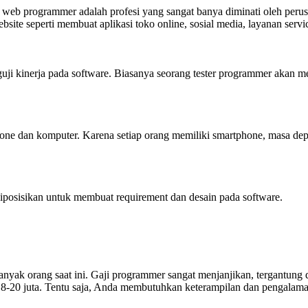
a web programmer adalah profesi yang sangat banya diminati oleh peru
ite seperti membuat aplikasi toko online, sosial media, layanan servi
i kinerja pada software. Biasanya seorang tester programmer akan men
ne dan komputer. Karena setiap orang memiliki smartphone, masa depa
diposisikan untuk membuat requirement dan desain pada software.
ak orang saat ini. Gaji programmer sangat menjanjikan, tergantung dar
 8-20 juta. Tentu saja, Anda membutuhkan keterampilan dan pengala