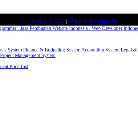
+62 896 6423 0232
|
info@idmetafora.com
ales System
Finance & Budgeting System
Accounting System
Legal & 
Project Management System
nt Price List