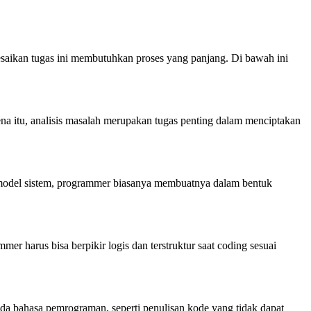
esaikan tugas ini membutuhkan proses yang panjang. Di bawah ini
a itu, analisis masalah merupakan tugas penting dalam menciptakan
 model sistem, programmer biasanya membuatnya dalam bentuk
er harus bisa berpikir logis dan terstruktur saat coding sesuai
pada bahasa pemrograman, seperti penulisan kode yang tidak dapat