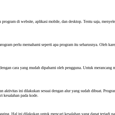
program di website, aplikasi mobile, dan desktop. Tentu saja, menyel
ogram perlu memahami seperti apa program itu seharusnya. Oleh karen
ram dengan cara yang mudah dipahami oleh pengguna. Untuk merancang
aktivitas ini dilakukan sesuai dengan alur yang sudah dibuat. Programm
i kesalahan pada kode.
ugging. Hal ini dilakukan untuk mencari kesalahan yang dapat terjadi 