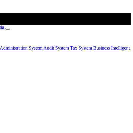
Administration System
Audit System
Tax System
Business Intelligent