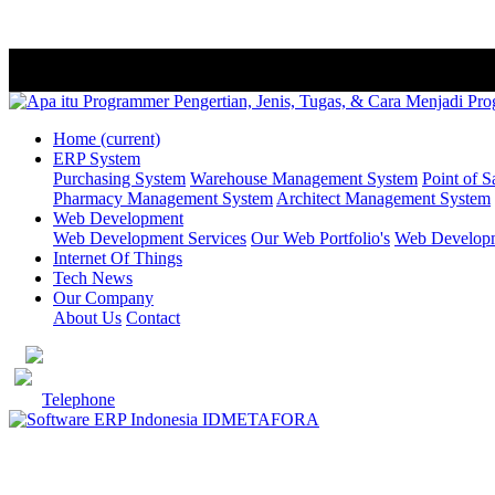
Home
(current)
ERP System
Purchasing System
Warehouse Management System
Point of S
Pharmacy Management System
Architect Management System
Web Development
Web Development Services
Our Web Portfolio's
Web Developme
Internet Of Things
Tech News
Our Company
About Us
Contact
Telephone