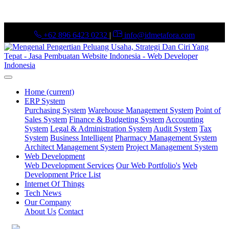
+62 896 6423 0232
|
info@idmetafora.com
Home
(current)
ERP System
Purchasing System
Warehouse Management System
Point of
Sales System
Finance & Budgeting System
Accounting
System
Legal & Administration System
Audit System
Tax
System
Business Intelligent
Pharmacy Management System
Architect Management System
Project Management System
Web Development
Web Development Services
Our Web Portfolio's
Web
Development Price List
Internet Of Things
Tech News
Our Company
About Us
Contact