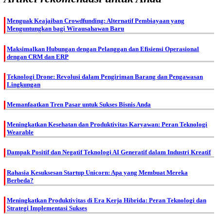
Menguak Keajaiban Crowdfunding: Alternatif Pembiayaan yang
Menguntungkan bagi Wirausahawan Baru
Maksimalkan Hubungan dengan Pelanggan dan Efisiensi Operasional
dengan CRM dan ERP
Teknologi Drone: Revolusi dalam Pengiriman Barang dan Pengawasan
Lingkungan
Memanfaatkan Tren Pasar untuk Sukses Bisnis Anda
Meningkatkan Kesehatan dan Produktivitas Karyawan: Peran Teknologi
Wearable
Dampak Positif dan Negatif Teknologi AI Generatif dalam Industri Kreatif
Rahasia Kesuksesan Startup Unicorn: Apa yang Membuat Mereka
Berbeda?
Meningkatkan Produktivitas di Era Kerja Hibrida: Peran Teknologi dan
Strategi Implementasi Sukses