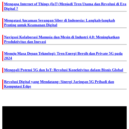
Mengapa Internet of Things (IoT) Menjadi Tren Utama dan Revolusi di Era
Digital ?
Mengatasi Ancaman Serangan Siber di Indonesia: Langkah-langkah
Penting untuk Keamanan Digital
Navigasi Kolaborasi Manusia dan Mesin di Industri 4.0: Meningkatkan
Produktivitas dan Inovasi
Menuju Masa Depan Teknologi: Tren Energi Bersih dan Private 5G pada
2024
Menggali Potensi 5G dan IoT: Revolusi Konektivitas dalam Bisnis Global
Revolusi Digital yang Mendatang: Sinergi Jaringan 5G Pribadi dan
Komputasi Edge
About Us.