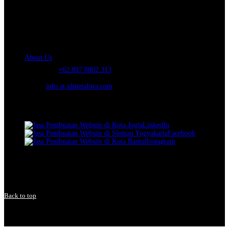
IDMETAFORA
is ERP Software Company, our main business is Custom
ERP Development.
PT Metafora Indonesia Teknologi (IDMETAFORA™) © 2014-2026
Our Company
About Us
Telephone:
+62 897 8802 313
Email:
info at idmetafora.com
Our Social Media.
LinkedIn
Facebook
Instagram
© 2014-2026 PT Metafora Indonesia Teknologi (IDMETAFORA ©
).
Page rendered in
2.3567
seconds.
Back to top