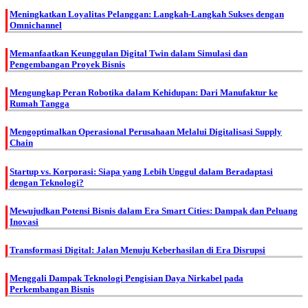
Meningkatkan Loyalitas Pelanggan: Langkah-Langkah Sukses dengan
Omnichannel
Memanfaatkan Keunggulan Digital Twin dalam Simulasi dan
Pengembangan Proyek Bisnis
Mengungkap Peran Robotika dalam Kehidupan: Dari Manufaktur ke
Rumah Tangga
Mengoptimalkan Operasional Perusahaan Melalui Digitalisasi Supply
Chain
Startup vs. Korporasi: Siapa yang Lebih Unggul dalam Beradaptasi
dengan Teknologi?
Mewujudkan Potensi Bisnis dalam Era Smart Cities: Dampak dan Peluang
Inovasi
Transformasi Digital: Jalan Menuju Keberhasilan di Era Disrupsi
Menggali Dampak Teknologi Pengisian Daya Nirkabel pada
Perkembangan Bisnis