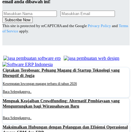
email anda dibawah ini!
Subscribe Now
This site is protected by reCAPTCHA and the Google
Privacy Policy
and
Terms
of Service
apply.
Ciptakan Terobosan: Peluang Magang di Startup Teknologi yang
Disruptif di Jogja
Kesempatan lowongan magang terbaru di tahun 2026
Baca Selengkapnya..
Menguak Keajaiban Crowdfunding: Alternatif Pembiayaan yang
Menguntungkan bagi Wirausahawan Baru
Baca Selengkapnya..
Maksimalkan Hubungan dengan Pelanggan dan Efisiensi Operasional