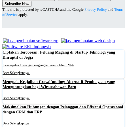
Subscribe Now
This site is protected by reCAPTCHA and the Google
Privacy Policy
and
Terms
of Service
apply.
Ciptakan Terobosan: Peluang Magang di Startup Teknologi yang
Disruptif di Jogja
Kesempatan lowongan magang terbaru di tahun 2026
Baca Selengkapnya..
Menguak Keajaiban Crowdfunding: Alternatif Pembiayaan yang
Menguntungkan bagi Wirausahawan Baru
Baca Selengkapnya..
Maksimalkan Hubungan dengan Pelanggan dan Efisiensi Operasional
dengan CRM dan ERP
Baca Selengkapnya..