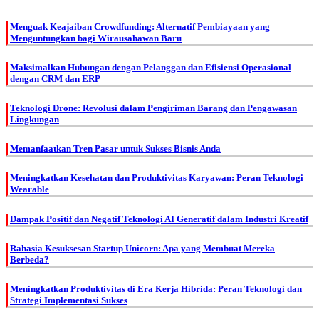
Menguak Keajaiban Crowdfunding: Alternatif Pembiayaan yang
Menguntungkan bagi Wirausahawan Baru
Maksimalkan Hubungan dengan Pelanggan dan Efisiensi Operasional
dengan CRM dan ERP
Teknologi Drone: Revolusi dalam Pengiriman Barang dan Pengawasan
Lingkungan
Memanfaatkan Tren Pasar untuk Sukses Bisnis Anda
Meningkatkan Kesehatan dan Produktivitas Karyawan: Peran Teknologi
Wearable
Dampak Positif dan Negatif Teknologi AI Generatif dalam Industri Kreatif
Rahasia Kesuksesan Startup Unicorn: Apa yang Membuat Mereka
Berbeda?
Meningkatkan Produktivitas di Era Kerja Hibrida: Peran Teknologi dan
Strategi Implementasi Sukses