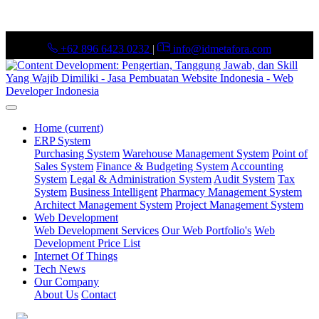
+62 896 6423 0232
|
info@idmetafora.com
Home
(current)
ERP System
Purchasing System
Warehouse Management System
Point of
Sales System
Finance & Budgeting System
Accounting
System
Legal & Administration System
Audit System
Tax
System
Business Intelligent
Pharmacy Management System
Architect Management System
Project Management System
Web Development
Web Development Services
Our Web Portfolio's
Web
Development Price List
Internet Of Things
Tech News
Our Company
About Us
Contact