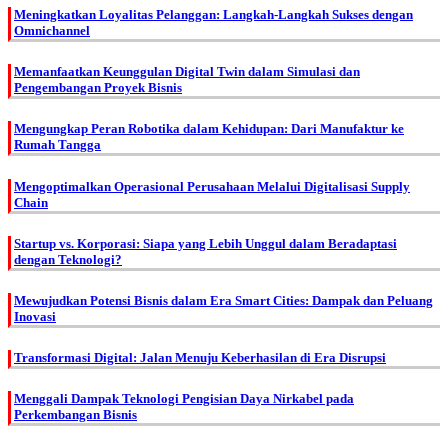
Meningkatkan Loyalitas Pelanggan: Langkah-Langkah Sukses dengan
Omnichannel
Memanfaatkan Keunggulan Digital Twin dalam Simulasi dan
Pengembangan Proyek Bisnis
Mengungkap Peran Robotika dalam Kehidupan: Dari Manufaktur ke
Rumah Tangga
Mengoptimalkan Operasional Perusahaan Melalui Digitalisasi Supply
Chain
Startup vs. Korporasi: Siapa yang Lebih Unggul dalam Beradaptasi
dengan Teknologi?
Mewujudkan Potensi Bisnis dalam Era Smart Cities: Dampak dan Peluang
Inovasi
Transformasi Digital: Jalan Menuju Keberhasilan di Era Disrupsi
Menggali Dampak Teknologi Pengisian Daya Nirkabel pada
Perkembangan Bisnis