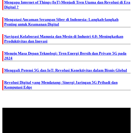
Mengapa Internet of Things (IoT) Menjadi Tren Utama dan Revolusi di Era
Digital ?
Mengatasi Ancaman Serangan Siber di Indonesia: Langkah-langkah
Penting untuk Keamanan Digital
Navigasi Kolaborasi Manusia dan Mesin di Industri 4.0: Meningkatkan
Produktivitas dan Inovasi
Menuju Masa Depan Teknologi: Tren Energi Bersih dan Private 5G pada
2024
Menggali Potensi 5G dan IoT: Revolusi Konektivitas dalam Bisnis Global
Revolusi Digital yang Mendatang: Sinergi Jaringan 5G Pribadi dan
Komputasi Edge
About Us.