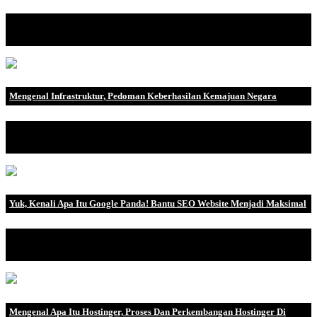
Monitoring adalah istilah yang sering kita dengar dalam berbagai
konteks, mulai .
Mengenal Infrastruktur, Pedoman Keberhasilan Kemajuan Negara
Pengertian Infrastruktur Kata infrastruktur tentu sudah tidak asing
l.
Yuk, Kenali Apa Itu Google Panda! Bantu SEO Website Menjadi Maksimal
Bagi anda yang ingin belajar SEO atau sudah menjadi praktisi
SEO, belajar Google.
Mengenal Apa Itu Hostinger, Proses Dan Perkembangan Hostinger Di