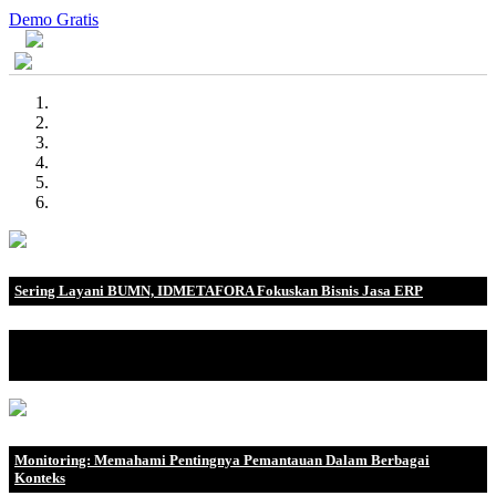
Demo Gratis
Sering Layani BUMN, IDMETAFORA Fokuskan Bisnis Jasa ERP
IDMETAFORA dengan begitu banyak pengalaman baik di
perusahaan nasional, BUMN maupun perusahaan multinasional.
Monitoring: Memahami Pentingnya Pemantauan Dalam Berbagai
Konteks