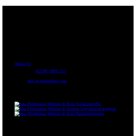
About Us.
IDMETAFORA
is ERP Software Company, our main business is Custom
ERP Development.
PT Metafora Indonesia Teknologi (IDMETAFORA™) © 2014-2026
Our Company
About Us
Telephone:
+62 897 8802 313
Email:
info at idmetafora.com
Our Social Media.
LinkedIn
Facebook
Instagram
© 2014-2026 PT Metafora Indonesia Teknologi (IDMETAFORA ©
).