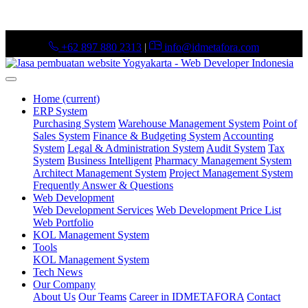
+62 897 880 2313
|
info@idmetafora.com
Home
(current)
ERP System
Purchasing System
Warehouse Management System
Point of
Sales System
Finance & Budgeting System
Accounting
System
Legal & Administration System
Audit System
Tax
System
Business Intelligent
Pharmacy Management System
Architect Management System
Project Management System
Frequently Answer & Questions
Web Development
Web Development Services
Web Development Price List
Web Portfolio
KOL Management System
Tools
KOL Management System
Tech News
Our Company
About Us
Our Teams
Career in IDMETAFORA
Contact