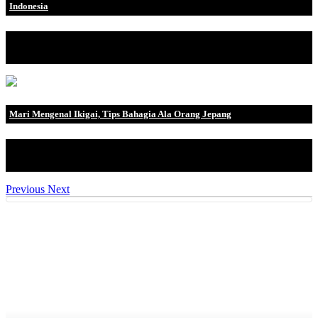
Indonesia
Apa itu Hostinger Hostinger adalah hosting terbaik dan Anda
dapat menggunak.
Mari Mengenal Ikigai, Tips Bahagia Ala Orang Jepang
Kadang kala kita pernah merasa kurang bergairah, tidak
bersemangat hingga malas .
Previous
Next