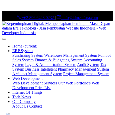
+62 896 6423 0232
|
info@idmetafora.com
Home
(current)
ERP System
Purchasing System
Warehouse Management System
Point of
Sales System
Finance & Budgeting System
Accounting
System
Legal & Administration System
Audit System
Tax
System
Business Intelligent
Pharmacy Management System
Architect Management System
Project Management System
Web Development
Web Development Services
Our Web Portfolio's
Web
Development Price List
Internet Of Things
Tech News
Our Company
About Us
Contact