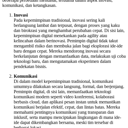
beberapa perbedaan mendasar, terutama dalam aspek inovasi,
komunikasi, dan ketangkasan.
Inovasi
Pada kepemimpinan tradisional, inovasi sering kali
berlangsung lambat dan terpusat, dengan proses yang kaku
dan birokrasi yang menghambat perubahan cepat. Di sisi lain,
kepemimpinan digital menekankan pada agility atau
kelincahan dalam berinovasi. Pemimpin digital tidak takut
mengambil risiko dan membuka jalan bagi eksplorasi ide-ide
baru dengan cepat. Mereka mendorong inovasi secara
berkelanjutan dengan memanfaatkan data, melakukan uji coba
teknologi baru, dan mengutamakan eksperimen dalam
pendekatan bisnis.
Komunikasi
Di dalam model kepemimpinan tradisional, komunikasi
umumnya dilakukan secara langsung, formal, dan berjenjang.
Pemimpin digital, di sisi lain, memanfaatkan teknologi
komunikasi modern seperti video konferensi, kolaborasi
berbasis cloud, dan aplikasi pesan instan untuk memastikan
komunikasi berjalan efektif, cepat, dan lintas batas. Mereka
memahami pentingnya komunikasi yang transparan dan
inklusif, serta mampu menciptakan lingkungan di mana ide-
ide dapat dikembangkan bersama, meski tim tersebar di
berbagai lokasi.