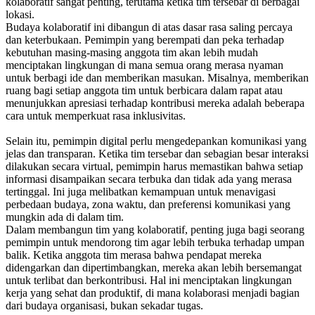
kolaboratif sangat penting, terutama ketika tim tersebar di berbagai
lokasi.
Budaya kolaboratif ini dibangun di atas dasar rasa saling percaya
dan keterbukaan. Pemimpin yang berempati dan peka terhadap
kebutuhan masing-masing anggota tim akan lebih mudah
menciptakan lingkungan di mana semua orang merasa nyaman
untuk berbagi ide dan memberikan masukan. Misalnya, memberikan
ruang bagi setiap anggota tim untuk berbicara dalam rapat atau
menunjukkan apresiasi terhadap kontribusi mereka adalah beberapa
cara untuk memperkuat rasa inklusivitas.
Selain itu, pemimpin digital perlu mengedepankan komunikasi yang
jelas dan transparan. Ketika tim tersebar dan sebagian besar interaksi
dilakukan secara virtual, pemimpin harus memastikan bahwa setiap
informasi disampaikan secara terbuka dan tidak ada yang merasa
tertinggal. Ini juga melibatkan kemampuan untuk menavigasi
perbedaan budaya, zona waktu, dan preferensi komunikasi yang
mungkin ada di dalam tim.
Dalam membangun tim yang kolaboratif, penting juga bagi seorang
pemimpin untuk mendorong tim agar lebih terbuka terhadap umpan
balik. Ketika anggota tim merasa bahwa pendapat mereka
didengarkan dan dipertimbangkan, mereka akan lebih bersemangat
untuk terlibat dan berkontribusi. Hal ini menciptakan lingkungan
kerja yang sehat dan produktif, di mana kolaborasi menjadi bagian
dari budaya organisasi, bukan sekadar tugas.