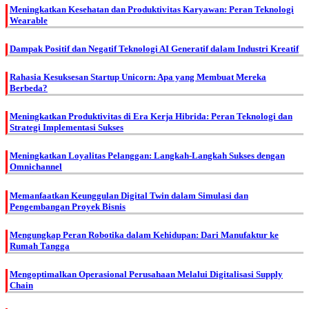
Meningkatkan Kesehatan dan Produktivitas Karyawan: Peran Teknologi
Wearable
Dampak Positif dan Negatif Teknologi AI Generatif dalam Industri Kreatif
Rahasia Kesuksesan Startup Unicorn: Apa yang Membuat Mereka
Berbeda?
Meningkatkan Produktivitas di Era Kerja Hibrida: Peran Teknologi dan
Strategi Implementasi Sukses
Meningkatkan Loyalitas Pelanggan: Langkah-Langkah Sukses dengan
Omnichannel
Memanfaatkan Keunggulan Digital Twin dalam Simulasi dan
Pengembangan Proyek Bisnis
Mengungkap Peran Robotika dalam Kehidupan: Dari Manufaktur ke
Rumah Tangga
Mengoptimalkan Operasional Perusahaan Melalui Digitalisasi Supply
Chain