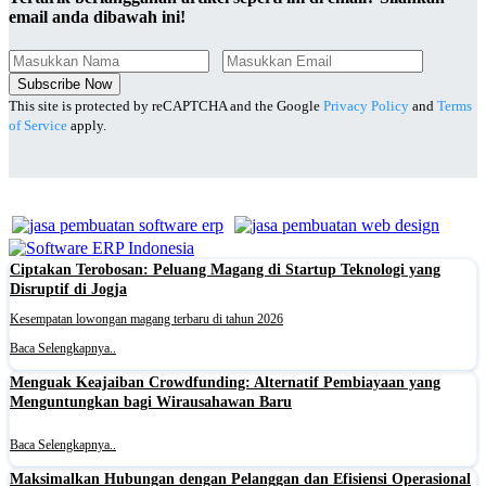
email anda dibawah ini!
Subscribe Now
This site is protected by reCAPTCHA and the Google
Privacy Policy
and
Terms
of Service
apply.
Ciptakan Terobosan: Peluang Magang di Startup Teknologi yang
Disruptif di Jogja
Kesempatan lowongan magang terbaru di tahun 2026
Baca Selengkapnya..
Menguak Keajaiban Crowdfunding: Alternatif Pembiayaan yang
Menguntungkan bagi Wirausahawan Baru
Baca Selengkapnya..
Maksimalkan Hubungan dengan Pelanggan dan Efisiensi Operasional