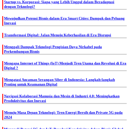
Startup vs. Korporasi: Siapa yang Lebih Unggul dalam Beradaptasi
dengan Teknologi?
Mewujudkan Potensi Bisnis dalam Era Smart Cities: Dampak dan Peluang
Inovasi
Transformasi Digital: Jalan Menuju Keberhasilan di Era Disrupsi
Menggali Dampak Teknologi Pengisian Daya Nirkabel pada
Perkembangan Bisnis
Mengapa Internet of Things (IoT) Menjadi Tren Utama dan Revolusi di Era
Digital ?
Mengatasi Ancaman Serangan Siber di Indonesia: Langkah-langkah
Penting untuk Keamanan Digital
Navigasi Kolaborasi Manusia dan Mesin di Industri 4.0: Meningkatkan
Produktivitas dan Inovasi
Menuju Masa Depan Teknologi: Tren Energi Bersih dan Private 5G pada
2024