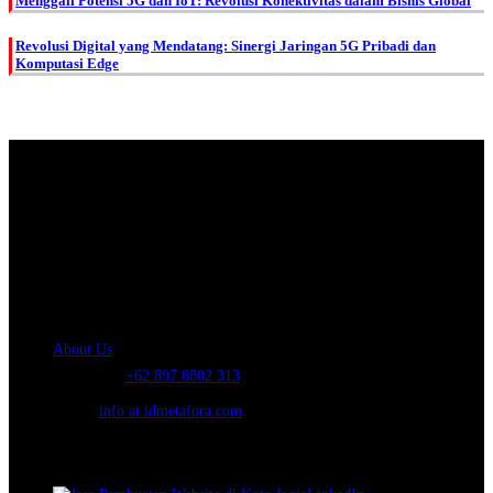
Menggali Potensi 5G dan IoT: Revolusi Konektivitas dalam Bisnis Global
Revolusi Digital yang Mendatang: Sinergi Jaringan 5G Pribadi dan
Komputasi Edge
About Us.
IDMETAFORA
is ERP Software Company, our main business is Custom
ERP Development.
PT Metafora Indonesia Teknologi (IDMETAFORA™) © 2014-2026
Our Company
About Us
Telephone:
+62 897 8802 313
Email:
info at idmetafora.com
Our Social Media.