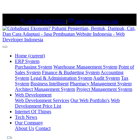
+62 896 6423 0232
|
info@idmetafora.com
Home
(current)
ERP System
Purchasing System
Warehouse Management System
Point of
Sales System
Finance & Budgeting System
Accounting
System
Legal & Administration System
Audit System
Tax
System
Business Intelligent
Pharmacy Management System
Architect Management System
Project Management System
Web Development
Web Development Services
Our Web Portfolio's
Web
Development Price List
Internet Of Things
Tech News
Our Company
About Us
Contact