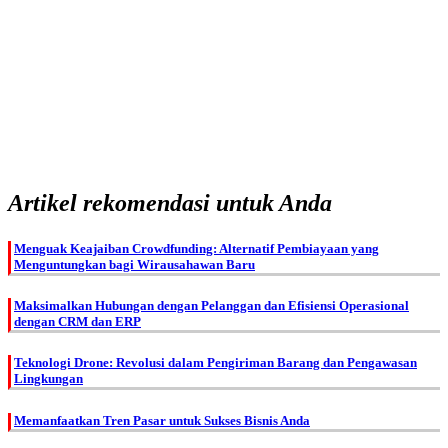
Artikel rekomendasi untuk Anda
Menguak Keajaiban Crowdfunding: Alternatif Pembiayaan yang
Menguntungkan bagi Wirausahawan Baru
Maksimalkan Hubungan dengan Pelanggan dan Efisiensi Operasional
dengan CRM dan ERP
Teknologi Drone: Revolusi dalam Pengiriman Barang dan Pengawasan
Lingkungan
Memanfaatkan Tren Pasar untuk Sukses Bisnis Anda